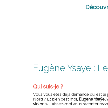
Aller
au
Découvr
contenu
Eugène Ysaÿe : Le
Qui suis-je ?
Vous vous êtes déjà demandé qui est le p
Nord ? Et bien c’est moi,
Eugène Ysaÿe, v
violon ».
Laissez-moi vous raconter mon h