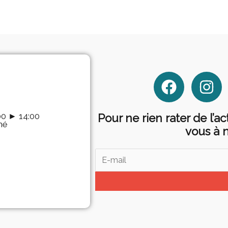
F
I
a
n
c
s
.00 ► 14:00
Pour ne rien rater de l’a
e
t
mé
vous à 
b
a
o
g
o
r
k
a
m