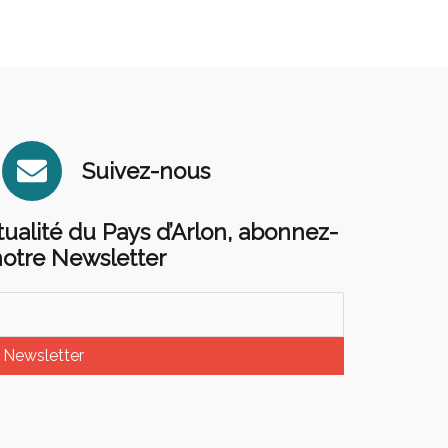
E
Suivez-nous
n
v
ctualité du Pays d’Arlon, abonnez-
e
notre Newsletter
l
o
p
Newsletter
e