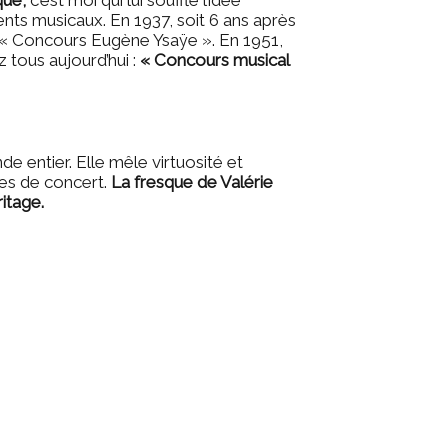
que,
c’est moi qui lui souffle l’idée
ents musicaux. En 1937, soit 6 ans après
 « Concours Eugène Ysaÿe ». En 1951,
 tous aujourd’hui :
« Concours musical
e entier. Elle mêle virtuosité et
les de concert.
La fresque de Valérie
itage.