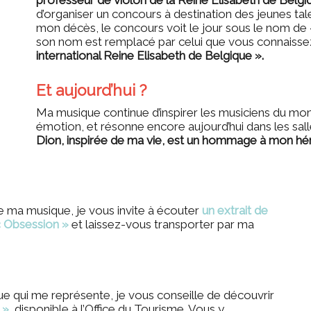
professeur de violon de la Reine Elisabeth de Belgi
d’organiser un concours à destination des jeunes tal
mon décès, le concours voit le jour sous le nom de
son nom est remplacé par celui que vous connaissez
international Reine Elisabeth de Belgique ».
Et aujourd’hui ?
Ma musique continue d’inspirer les musiciens du mond
émotion, et résonne encore aujourd’hui dans les sal
Dion, inspirée de ma vie, est un hommage à mon hér
 ma musique, je vous invite à écouter
un extrait de
« Obsession »
et laissez-vous transporter par ma
que qui me représente, je vous conseille de découvrir
 »
, disponible à l’Office du Tourisme. Vous y