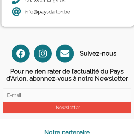
info@paysdarlon.be
F
I
E
Suivez-nous
a
n
n
c
s
v
Pour ne rien rater de l’actualité du Pays
e
t
e
d’Arlon, abonnez-vous à notre Newsletter
b
a
l
o
g
o
o
r
p
Newsletter
k
a
e
m
Notre partenaire