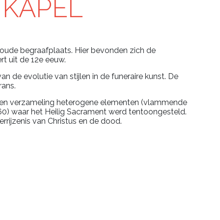
 KAPEL
 oude begraafplaats. Hier bevonden zich de
t uit de 12e eeuw.
 de evolutie van stijlen in de funeraire kunst. De
rans.
t een verzameling heterogene elementen (vlammende
1560) waar het Heilig Sacrament werd tentoongesteld.
rijzenis van Christus en de dood.