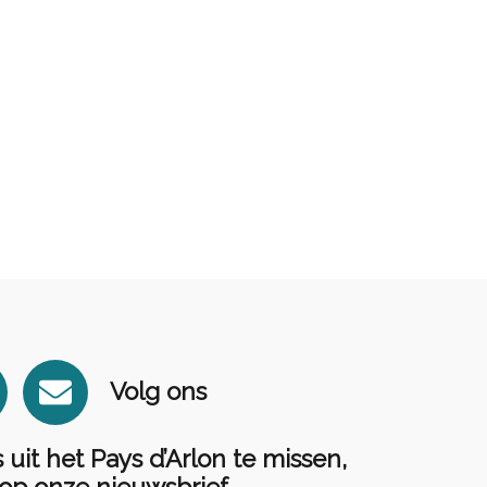
E
Volg ons
n
v
it het Pays d’Arlon te missen,
e
op onze nieuwsbrief