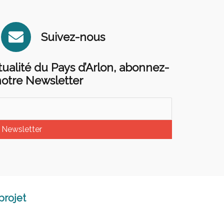
E
Suivez-nous
n
v
ctualité du Pays d’Arlon, abonnez-
e
notre Newsletter
l
o
p
Newsletter
e
projet