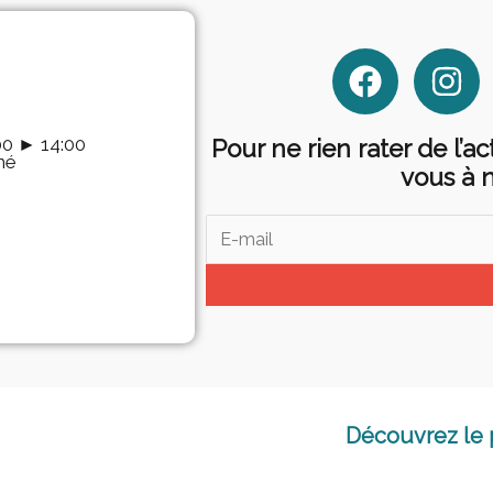
F
I
a
n
c
s
.00 ► 14:00
Pour ne rien rater de l’a
e
t
mé
vous à 
b
a
o
g
o
r
k
a
m
Découvrez le 