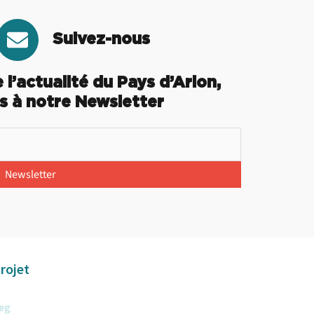
E
Suivez-nous
n
v
 l’actualité du Pays d’Arlon,
e
 à notre Newsletter
l
o
p
e
Newsletter
rojet