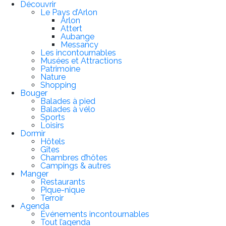
Découvrir
Le Pays d’Arlon
Arlon
Attert
Aubange
Messancy
Les incontournables
Musées et Attractions
Patrimoine
Nature
Shopping
Bouger
Balades à pied
Balades à vélo
Sports
Loisirs
Dormir
Hôtels
Gîtes
Chambres d’hôtes
Campings & autres
Manger
Restaurants
Pique-nique
Terroir
Agenda
Événements incontournables
Tout l’agenda