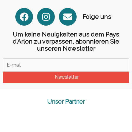
F
I
E
Folge uns
a
n
n
c
s
v
Um keine Neuigkeiten aus dem Pays
e
t
e
d’Arlon zu verpassen, abonnieren Sie
b
a
l
unseren Newsletter
o
g
o
o
r
p
k
a
e
Newsletter
m
Unser Partner